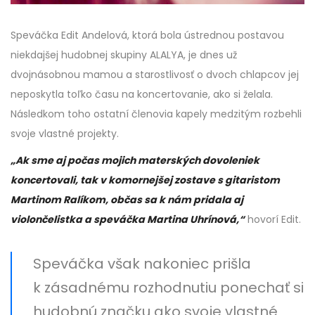
Speváčka Edit Andelová, ktorá bola ústrednou postavou
niekdajšej hudobnej skupiny ALALYA, je dnes už
dvojnásobnou mamou a starostlivosť o dvoch chlapcov jej
neposkytla toľko času na koncertovanie, ako si želala.
Následkom toho ostatní členovia kapely medzitým rozbehli
svoje vlastné projekty.
„Ak sme aj počas mojich materských dovoleniek
koncertovali, tak v komornejšej zostave s gitaristom
Martinom Ralíkom, občas sa k nám pridala aj
violončelistka a speváčka Martina Uhrínová,“
hovorí Edit.
Speváčka však nakoniec prišla
k zásadnému rozhodnutiu ponechať si
hudobnú značku ako svoje vlastné