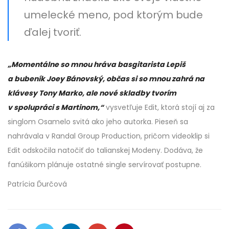
umelecké meno, pod ktorým bude
ďalej tvoriť.
„Momentálne so mnou hráva basgitarista Lepiš
a bubeník Joey Bánovský, občas si so mnou zahrá na
klávesy Tony Marko, ale nové skladby tvorím
v spolupráci s Martinom,“
vysvetľuje Edit, ktorá stojí aj za
singlom Osamelo svitá ako jeho autorka. Pieseň sa
nahrávala v Randal Group Production, pričom videoklip si
Edit odskočila natočiť do talianskej Modeny. Dodáva, že
fanúšikom plánuje ostatné single servírovať postupne.
Patrícia Ďurčová