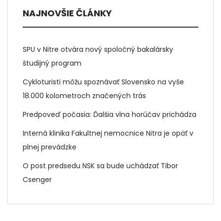
NAJNOVŠIE ČLÁNKY
SPU v Nitre otvára nový spoločný bakalársky
študijný program
Cykloturisti môžu spoznávať Slovensko na vyše
18.000 kolometroch značených trás
Predpoveď počasia: Ďalšia vlna horúčav prichádza
Interná klinika Fakultnej nemocnice Nitra je opäť v
plnej prevádzke
O post predsedu NSK sa bude uchádzať Tibor
Csenger