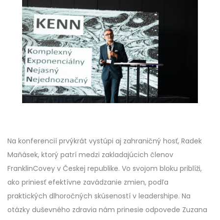
Na konferencií prvýkrát vystúpi aj zahraničný hosť, Radek
Maňásek, ktorý patrí medzi zakladajúcich členov
FranklinCovey v Českej republike. Vo svojom bloku priblíži,
ako priniesť efektívne zavádzanie zmien, podľa
praktických dlhoročných skúseností v leadershipe. Na
otázky duševného zdravia nám prinesie odpovede Zuzana