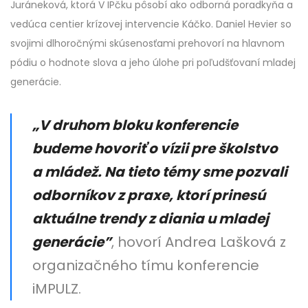
Juráneková, ktorá V IPčku pôsobí ako odborná poradkyňa a
vedúca centier krízovej intervencie Káčko. Daniel Hevier so
svojimi dlhoročnými skúsenosťami prehovorí na hlavnom
pódiu o hodnote slova a jeho úlohe pri poľudšťovaní mladej
generácie.
„V druhom bloku konferencie
budeme hovoriť o vízii pre školstvo
a mládež. Na tieto témy sme pozvali
odborníkov z praxe, ktorí prinesú
aktuálne trendy z diania u mladej
generácie”
, hovorí Andrea Lašková z
organizačného tímu konferencie
iMPULZ.