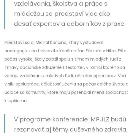
vzdelávania, školstva a práce s
mládežou sa predstaví viac ako
desať expertov a odborníkov z praxe.
Predstaví sa aj Michal Koricina, ktorý vyštudoval
andragogiku na Univerzite Konštantína Filozofa v Nitre. Ešte
počas vysokej školy založil spolu s tímom mladých ľudí z
Trnavy občianske združenie Lifestarter, v rámci ktorého sa
venujú vzdelávaniu mladých ľudí, učiteľov aj seniorov. Verí
v silu spolupráce, dôležitosť učenia sa počas celého života a
učiace sa komunity, ktoré majú potenciál meniť spoločnosť
k lepšiemu.
V programe konferencie iMPULZ budú
rezonovať aj témy duševného zdravia,