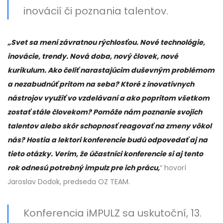
inovácií či poznania talentov.
„Svet sa mení závratnou rýchlosťou. Nové technológie,
inovácie, trendy. Nová doba, nový človek, nové
kurikulum. Ako čeliť narastajúcim duševným problémom
a nezabudnúť pritom na seba? Ktoré z inovatívnych
nástrojov využiť vo vzdelávaní a ako popritom všetkom
zostať stále človekom? Pomôže nám poznanie svojich
talentov alebo skôr schopnosť reagovať na zmeny vôkol
nás? Hostia a lektori konferencie budú odpovedať aj na
tieto otázky. Verím, že účastníci konferencie si aj tento
rok odnesú potrebný impulz pre ich prácu,
“ hovorí
Jaroslav Dodok, predseda OZ TEAM.
Konferencia iMPULZ sa uskutoční, 13.