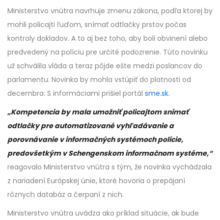
Ministerstvo vnútra navrhuje zmenu zákona, podľa ktorej by
mohli policajti ľuďom, snímať odtlačky prstov počas
kontroly dokladov. A to aj bez toho, aby boli obvinení alebo
predvedený na políciu pre určité podozrenie. Túto novinku
už schválila vláda a teraz pôjde ešte medzi poslancov do
parlamentu. Novinka by mohla vstúpiť do platnosti od
decembra. S informáciami prišiel portál
sme.sk
.
„Kompetencia by mala umožniť policajtom snímať
odtlačky pre automatizované vyhľadávanie a
porovnávanie v informačných systémoch polície,
predovšetkým v Schengenskom informačnom systéme,“
reagovalo Ministerstvo vnútra s tým, že novinka vychádzala
z nariadení Európskej únie, ktoré hovoria o prepájaní
rôznych databáz a čerpaní z nich.
Ministerstvo vnútra uvádza ako príklad situácie, ak bude