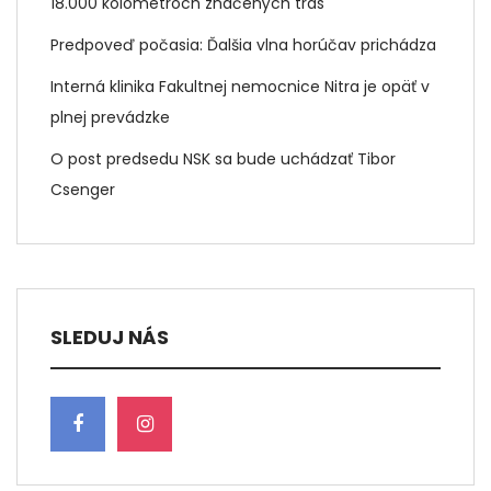
18.000 kolometroch značených trás
Predpoveď počasia: Ďalšia vlna horúčav prichádza
Interná klinika Fakultnej nemocnice Nitra je opäť v
plnej prevádzke
O post predsedu NSK sa bude uchádzať Tibor
Csenger
SLEDUJ NÁS