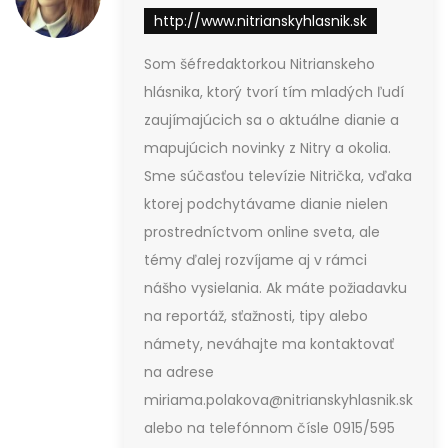
http://www.nitrianskyhlasnik.sk
Som šéfredaktorkou Nitrianskeho
hlásnika, ktorý tvorí tím mladých ľudí
zaujímajúcich sa o aktuálne dianie a
mapujúcich novinky z Nitry a okolia.
Sme súčasťou televízie Nitrička, vďaka
ktorej podchytávame dianie nielen
prostredníctvom online sveta, ale
témy ďalej rozvíjame aj v rámci
nášho vysielania. Ak máte požiadavku
na reportáž, sťažnosti, tipy alebo
námety, neváhajte ma kontaktovať
na adrese
miriama.polakova@nitrianskyhlasnik.sk
alebo na telefónnom čísle 0915/595