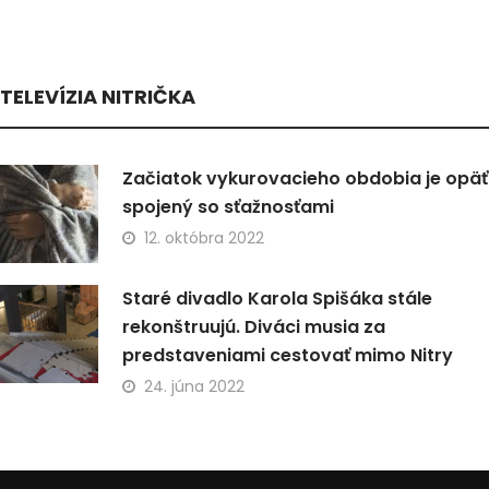
TELEVÍZIA NITRIČKA
Začiatok vykurovacieho obdobia je opäť
spojený so sťažnosťami
12. októbra 2022
Staré divadlo Karola Spišáka stále
rekonštruujú. Diváci musia za
predstaveniami cestovať mimo Nitry
24. júna 2022