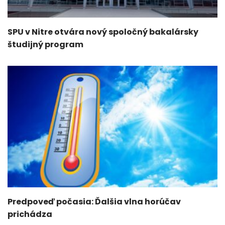
SPU v Nitre otvára nový spoločný bakalársky
študijný program
Predpoveď počasia: Ďalšia vlna horúčav
prichádza