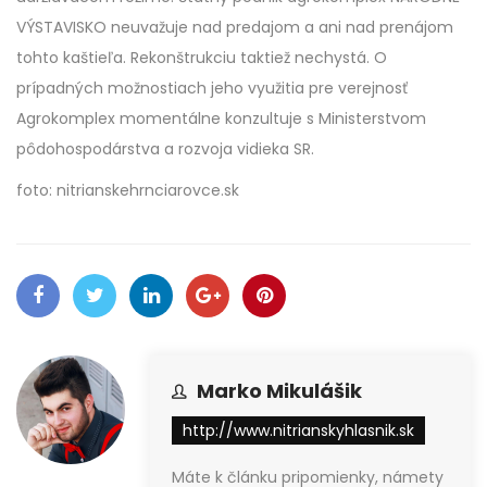
VÝSTAVISKO neuvažuje nad predajom a ani nad prenájom
tohto kaštieľa. Rekonštrukciu taktiež nechystá. O
prípadných možnostiach jeho využitia pre verejnosť
Agrokomplex momentálne konzultuje s Ministerstvom
pôdohospodárstva a rozvoja vidieka SR.
foto: nitrianskehrnciarovce.sk
Marko Mikulášik
http://www.nitrianskyhlasnik.sk
Máte k článku pripomienky, námety