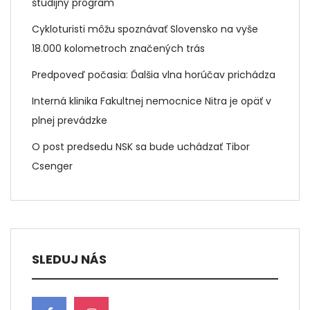
študijný program
Cykloturisti môžu spoznávať Slovensko na vyše
18.000 kolometroch značených trás
Predpoveď počasia: Ďalšia vlna horúčav prichádza
Interná klinika Fakultnej nemocnice Nitra je opäť v
plnej prevádzke
O post predsedu NSK sa bude uchádzať Tibor
Csenger
SLEDUJ NÁS