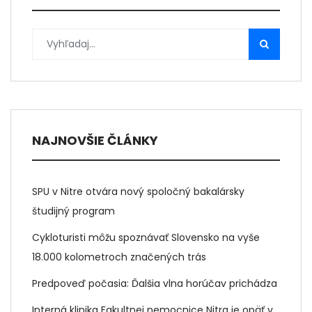
NAJNOVŠIE ČLÁNKY
SPU v Nitre otvára nový spoločný bakalársky
študijný program
Cykloturisti môžu spoznávať Slovensko na vyše
18.000 kolometroch značených trás
Predpoveď počasia: Ďalšia vlna horúčav prichádza
Interná klinika Fakultnej nemocnice Nitra je opäť v