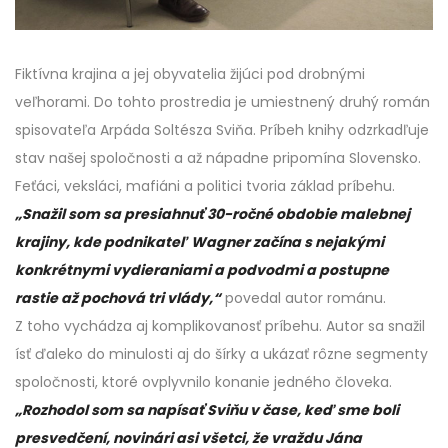
Fiktívna krajina a jej obyvatelia žijúci pod drobnými
veľhorami. Do tohto prostredia je umiestnený druhý román
spisovateľa Arpáda Soltésza Sviňa. Príbeh knihy odzrkadľuje
stav našej spoločnosti a až nápadne pripomína Slovensko.
Feťáci, veksláci, mafiáni a politici tvoria základ príbehu.
„Snažil som sa presiahnuť 30-ročné obdobie malebnej
krajiny, kde podnikateľ
Wagn
er začína s nejakými
konkrétnymi vydieraniami a podvodmi a postupne
rastie až pochová tri vlády,“
povedal autor románu.
Z toho vychádza aj komplikovanosť príbehu. Autor sa snažil
ísť ďaleko do minulosti aj do šírky a ukázať rôzne segmenty
spoločnosti, ktoré ovplyvnilo konanie jedného človeka.
„Rozhodol som sa napísať Sviňu v čase, keď sme boli
presvedčení, novinári asi všetci, že vraždu Jána