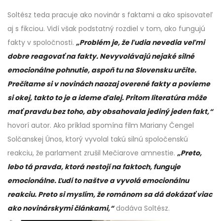
Soltész teda pracuje ako novinár s faktami a ako spisovateľ
aj s fikciou. Vidí však podstatný rozdiel v tom, ako fungujú
fakty v spoločnosti.
„Problém je, že ľudia nevedia veľmi
dobre reagovať na fakty. Nevyvolávajú nejaké silné
emocionálne pohnutie, aspoň tu na Slovensku určite.
Prečítame si v novinách naozaj overené fakty a povieme
si okej, takto to je a ideme ďalej. Pritom literatúra môže
mať pravdu bez toho, aby obsahovala jediný jeden fakt,“
hovorí autor. Ako príklad spomína film Mariany Čengel
Solčanskej Únos, ktorý vyvolal takú silnú spoločenskú
reakciu, že parlament zrušil Mečiarove amnestie.
„Preto,
lebo tá pravda, ktorá nestojí na faktoch, funguje
emocionálne. Ľudí to naštve a vyvolá emocionálnu
reakciu. Preto si myslím, že románom sa dá dokázať viac
ako novinárskymi článkami,“
dodáva Soltész.