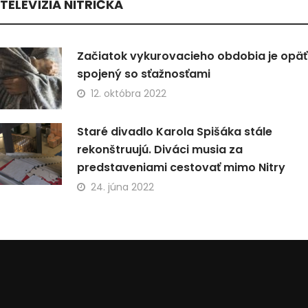
TELEVÍZIA NITRIČKA
Začiatok vykurovacieho obdobia je opäť
spojený so sťažnosťami
12. októbra 2022
Staré divadlo Karola Spišáka stále
rekonštruujú. Diváci musia za
predstaveniami cestovať mimo Nitry
24. júna 2022