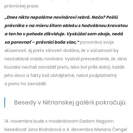
právnickej praxe.
„Dnes nikto nepoláme novinárovi rebrá. Načo? Pošlú
právnika v na mieru šitom obleku s hodvábnou kravatou
a ten ho v pohode zlikviduje. Vyskúšal som oboje, nedá
sa porovnať – právnici bolia viac,“
porovnáva svoje
skúsenosti. Aj preto zároveň dodáva, že v súčasnosti by
neočakával vraždu novinára. Vyslovil presvedčenie, že Jána
Kuciaka nechali zavraždiť preto, lebo bol príliš dobrý, každé
jeho slovo a fakty boli obhájiteľné, nebol podplatiteľný
a preto ho zavraždili.
Besedy v Nitrianskej galérii pokračujú.
14. novembra bude s moderátorom Dadom Nagyom
besedovať Jana Bodnárová a 4. decembra Mariana Čengel