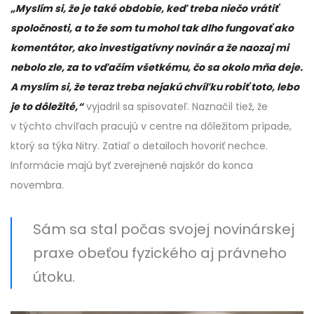
„Myslím si, že je také obdobie, keď treba niečo vrátiť
spoločnosti, a to že som tu mohol tak dlho fungovať ako
komentátor, ako investigatívny novinár a že naozaj mi
nebolo zle, za to vďačím všetkému, čo sa okolo mňa deje.
A myslím si, že teraz treba nejakú chvíľku robiť toto, lebo
je to dôležité,“
vyjadril sa spisovateľ. Naznačil tiež, že
v týchto chvíľach pracujú v centre na dôležitom prípade,
ktorý sa týka Nitry. Zatiaľ o detailoch hovoriť nechce.
Informácie majú byť zverejnené najskôr do konca
novembra.
Sám sa stal počas svojej novinárskej
praxe obeťou fyzického aj právneho
útoku.