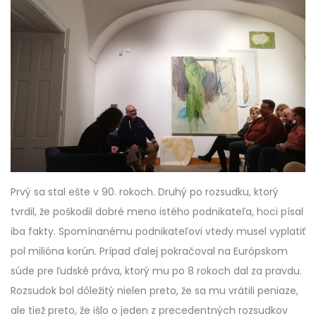
Prvý sa stal ešte v 90. rokoch. Druhý po rozsudku, ktorý
tvrdil, že poškodil dobré meno istého podnikateľa, hoci písal
iba fakty. Spomínanému podnikateľovi vtedy musel vyplatiť
pol milióna korún. Prípad ďalej pokračoval na Európskom
súde pre ľudské práva, ktorý mu po 8 rokoch dal za pravdu.
Rozsudok bol dôležitý nielen preto, že sa mu vrátili peniaze,
ale tiež preto, že išlo o jeden z precedentných rozsudkov