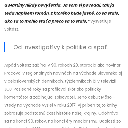
a Martiny nikdy nevyšetria. Ja som si povedal, tak ja
teda napíšem román, z ktorého bude jasné, čo sa stalo,
ako sa to mohlo stať a prečo sa to stalo,“
vysvetľuje
Soltész.
Od investigatívy k politike a späť.
Arpád Soltész začínal v 90. rokoch 20. storočia ako novinár.
Pracoval v regionálnych novinách na východe Slovenska aj
v celoslovenských denníkoch, týždenníkoch či v televízii
JOJ. Posledné roky sa profiloval skôr ako politický
komentátor a začínajúci spisovateľ. Jeho debut Mäso –
Vtedy na východe vyšiel v roku 2017. Aj príbeh tejto knihy
zobrazuje podstatnú časť histórie našej krajiny. Odohráva
sa na konci 90. rokov, na konci éry mečiarizmu. Udalosti zo