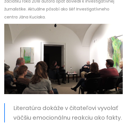
začiatku roka 2018 autora opäť doviedli k investigatívnej
žurnalistike. Aktuálne pôsobí ako šéf Investigatívneho
centra Jána Kuciaka.
Literatúra dokáže v čitateľovi vyvolať
väčšiu emocionálnu reakciu ako fakty.