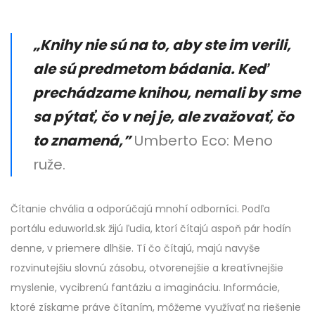
„Knihy nie sú na to, aby ste im verili,
ale sú predmetom bádania. Keď
prechádzame knihou, nemali by sme
sa pýtať, čo v nej je, ale zvažovať, čo
to znamená,”
Umberto Eco: Meno
ruže.
Čítanie chvália a odporúčajú mnohí odborníci. Podľa
portálu eduworld.sk žijú ľudia, ktorí čítajú aspoň pár hodín
denne, v priemere dlhšie. Tí čo čítajú, majú navyše
rozvinutejšiu slovnú zásobu, otvorenejšie a kreatívnejšie
myslenie, vycibrenú fantáziu a imagináciu. Informácie,
ktoré získame práve čítaním, môžeme využívať na riešenie