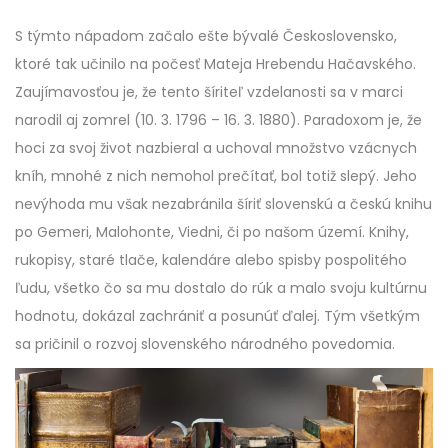
S týmto nápadom začalo ešte bývalé Československo,
ktoré tak učinilo na počesť Mateja Hrebendu Hačavského.
Zaujímavosťou je, že tento šíriteľ vzdelanosti sa v marci
narodil aj zomrel (10. 3. 1796 – 16. 3. 1880). Paradoxom je, že
hoci za svoj život nazbieral a uchoval množstvo vzácnych
kníh, mnohé z nich nemohol prečítať, bol totiž slepý. Jeho
nevýhoda mu však nezabránila šíriť slovenskú a českú knihu
po Gemeri, Malohonte, Viedni, či po našom území. Knihy,
rukopisy, staré tlače, kalendáre alebo spisby pospolitého
ľudu, všetko čo sa mu dostalo do rúk a malo svoju kultúrnu
hodnotu, dokázal zachrániť a posunúť ďalej. Tým všetkým
sa pričinil o rozvoj slovenského národného povedomia.