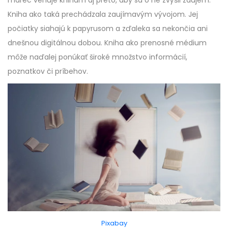
marec venuje knihám aj preto, aby sa o ne zvýšil záujem.
Kniha ako taká prechádzala zaujímavým vývojom. Jej
počiatky siahajú k papyrusom a zďaleka sa nekončia ani
dnešnou digitálnou dobou. Kniha ako prenosné médium
môže naďalej ponúkať široké množstvo informácií,
poznatkov či príbehov.
Pixabay