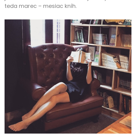
teda marec – mesiac kníh.