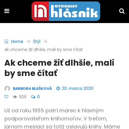
Home
Štýl
Ak chceme žiť dlhšie, mali by sme čítať
Ak chceme žiť dlhšie, mali
by sme čítať
20. marca 2020
BARBORA BLAŠKOVÁ
926
0
Už od roku 1955 patrí marec k hlavným
podporovateľom knihomoľov. V treťom,
jarnom mesiaci sa totiž oslavujú knihy. Máme