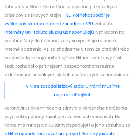
tuhne krv v žilách. Karanténa je povinná pre všetkých
prišelcov z rizikových krajín –
ŠD Poľnohospodár je
vyčlenený ako karanténne zariadenie SPU
, zatiaľ čo
internáty UKF takúto službu už neponúkajú
. Vzhľadom na
prechod Nitry do červenej zóny sa sprísňujú i viaceré
interné opatrenia. Asi sa zhodneme v tom, že chrániť treba
predovšetkým najzraniteľnejších. Nitriansky krízový štáb
teda rozhodol o prísnejšom bezpečnostnom režime
v domovoch sociálnych služieb a v školských zariadeniach.
V Nitre zasadal krízový štáb: Chrániť musíme
najzraniteľnejších
Koronavírus okrem ničenia zdravia a výrazného narúšania
psychickej pohody zasahuje i vo veciach verejných. Na
konte má množstvo kultúrnych podujatí a jeho zásluhou sa
v Nitre nebude realizovať ani projekt Rómsky jastrab
.