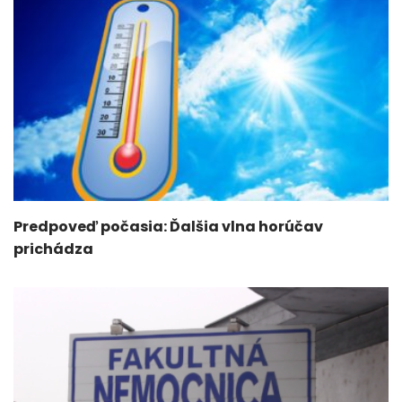
Predpoveď počasia: Ďalšia vlna horúčav
prichádza