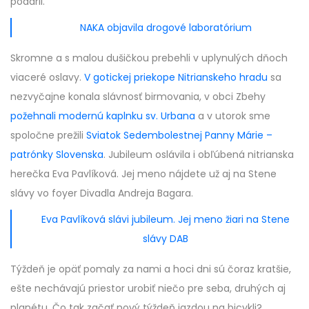
podaril.
NAKA objavila drogové laboratórium
Skromne a s malou dušičkou prebehli v uplynulých dňoch
viaceré oslavy.
V gotickej priekope Nitrianskeho hradu
sa
nezvyčajne konala slávnosť birmovania, v obci Zbehy
požehnali modernú kaplnku sv. Urbana
a v utorok sme
spoločne prežili
Sviatok Sedembolestnej Panny Márie –
patrónky Slovenska
. Jubileum oslávila i obľúbená nitrianska
herečka Eva Pavlíková. Jej meno nájdete už aj na Stene
slávy vo foyer Divadla Andreja Bagara.
Eva Pavlíková slávi jubileum. Jej meno žiari na Stene
slávy DAB
Týždeň je opäť pomaly za nami a hoci dni sú čoraz kratšie,
ešte nechávajú priestor urobiť niečo pre seba, druhých aj
planétu. Čo tak začať nový týždeň jazdou na bicykli?