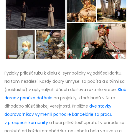
Fyzicky priložiť ruku k dielu či symbolicky vyjadriť solidaritu.
Na tom nezáleží. Každý dobrý úmysel sa počíta a s tými sa
(našťastie) v uplynulých dňoch doslova roztrhlo vrece.
Klub
darcov ponúka dotácie
na projekty, ktoré budú v Nitre
dlhodobo slúžiť širokej verejnosti. Približne
dve stovky
dobrovoľníkov vymenili pohodlie kancelárie za prácu
v prospech komunity
a hoci príležitosť upratať v prírode sa
naskytá pri každej prechádzke, na sobotu bola vo svete aj