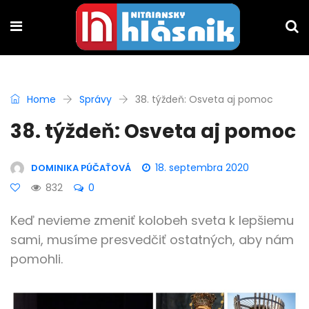
Home
Správy
38. týždeň: Osveta aj pomoc
38. týždeň: Osveta aj pomoc
18. septembra 2020
DOMINIKA PÚČAŤOVÁ
832
0
Keď nevieme zmeniť kolobeh sveta k lepšiemu
sami, musíme presvedčiť ostatných, aby nám
pomohli.