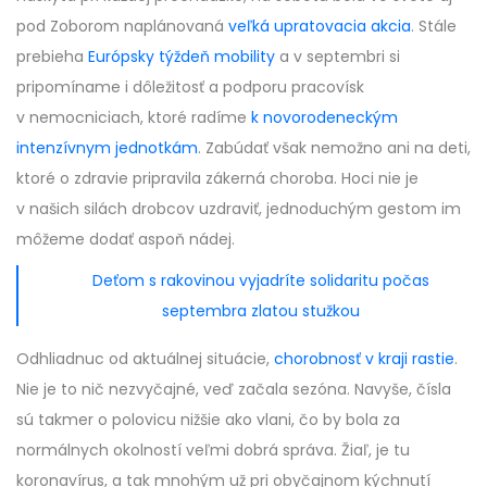
pod Zoborom naplánovaná
veľká upratovacia akcia
. Stále
prebieha
Európsky týždeň mobility
a v septembri si
pripomíname i dôležitosť a podporu pracovísk
v nemocniciach, ktoré radíme
k novorodeneckým
intenzívnym jednotkám
. Zabúdať však nemožno ani na deti,
ktoré o zdravie pripravila zákerná choroba. Hoci nie je
v našich silách drobcov uzdraviť, jednoduchým gestom im
môžeme dodať aspoň nádej.
Deťom s rakovinou vyjadríte solidaritu počas
septembra zlatou stužkou
Odhliadnuc od aktuálnej situácie,
chorobnosť v kraji rastie
.
Nie je to nič nezvyčajné, veď začala sezóna. Navyše, čísla
sú takmer o polovicu nižšie ako vlani, čo by bola za
normálnych okolností veľmi dobrá správa. Žiaľ, je tu
koronavírus, a tak mnohým už pri obyčajnom kýchnutí