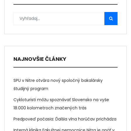
NAJNOVŠIE ČLÁNKY
SPU v Nitre otvára nový spoločný bakalársky
študijný program
Cykloturisti môžu spoznávať Slovensko na vyše
18.000 kolometroch značených trás
Predpoveď počasia: Ďalšia vlna horúčav prichádza
Interná klinika Fakultnej nemocnice Nitra je opäť v