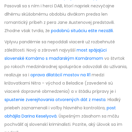
Pasovali sa s ním i herci DAB, ktorí napriek nezvyčajne
dlhému skúšobnému obdobiu divákom predsa len
romantický príbeh z pera Jane Austenovej predstavili.
Zhodne však tvrdia, že
podobnú situáciu ešte nezažili
.
Vplyvu pandémie sa nepoddali viaceré už rozbehnuté
záležitosti. Nový a zároveň najvyšší
most spájajúci
slovenské Komárno s maďarským Komáromom
vo štvrtok
po rokoch medzinárodnej spolupráce odovzdali do užívania,
realizuje sa i
oprava dilatácií mostov na R1
medzi
križovatkami Nitra – východ a Beladice (zavedené sú
viaceré dopravné obmedzenia) a v štádiu prípravy je i
spustenie zverejňovania otvorených dát z mesta
. Hladký
priebeh zaznamenali i voľby hlavného kontrolóra,
post
obhájila Darina Keselyová
. Úspešným zásahom sa môžu
pochváliť aj slovenskí kriminalisti. Pozrite, aký úlovok sa im