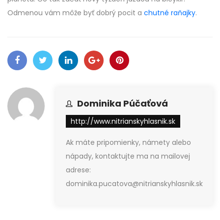
Odmenou vám môže byť dobrý pocit a
chutné raňajky
.
Dominika Púčaťová
http://www.nitrianskyhlasnik.sk
Ak máte pripomienky, námety alebo
nápady, kontaktujte ma na mailovej
adrese:
dominika.pucatova@nitrianskyhlasnik.sk