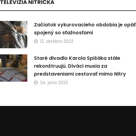
TELEVÍZIA NITRIČKA
Začiatok vykurovacieho obdobia je opäť
spojený so sťažnosťami
12. októbra 2022
Staré divadlo Karola Spišáka stále
rekonštruujú. Diváci musia za
predstaveniami cestovať mimo Nitry
24. júna 2022