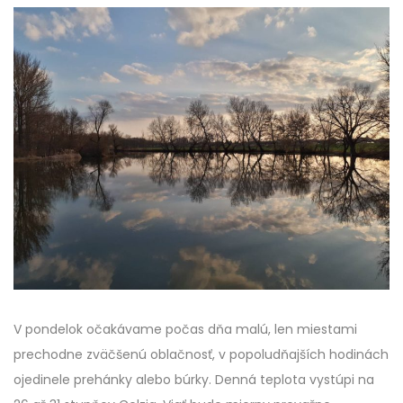
V pondelok očakávame počas dňa malú, len miestami
prechodne zväčšenú oblačnosť, v popoludňajších hodinách
ojedinele prehánky alebo búrky. Denná teplota vystúpi na