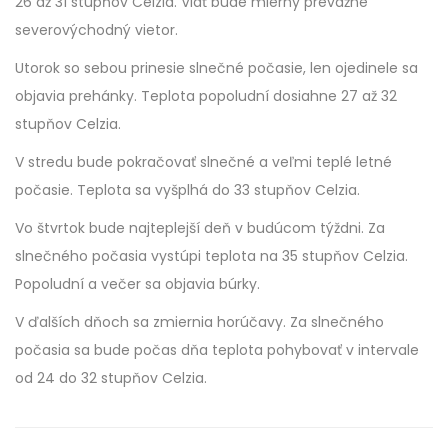
26 až 31 stupňov Celzia. Viať bude mierny prevažne
severovýchodný vietor.
Utorok so sebou prinesie slnečné počasie, len ojedinele sa
objavia prehánky. Teplota popoludní dosiahne 27 až 32
stupňov Celzia.
V stredu bude pokračovať slnečné a veľmi teplé letné
počasie. Teplota sa vyšplhá do 33 stupňov Celzia.
Vo štvrtok bude najteplejší deň v budúcom týždni. Za
slnečného počasia vystúpi teplota na 35 stupňov Celzia.
Popoludní a večer sa objavia búrky.
V ďalších dňoch sa zmiernia horúčavy. Za slnečného
počasia sa bude počas dňa teplota pohybovať v intervale
od 24 do 32 stupňov Celzia.