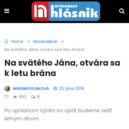
Home
Nezaradené
Na svätého Jána, otvára sa k letu brána
Na svätého Jána, otvára sa
k letu brána
23. júna 2019
MIRIAM POLÁKOVÁ
892
0
Po upršanom týždni sa opäť budeme tešiť
letným dňom.