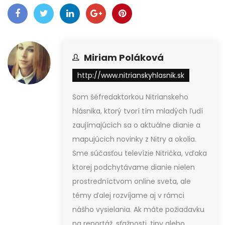
Miriam Poláková
http://www.nitrianskyhlasnik.sk
Som šéfredaktorkou Nitrianskeho
hlásnika, ktorý tvorí tím mladých ľudí
zaujímajúcich sa o aktuálne dianie a
mapujúcich novinky z Nitry a okolia.
Sme súčasťou televízie Nitrička, vďaka
ktorej podchytávame dianie nielen
prostredníctvom online sveta, ale
témy ďalej rozvíjame aj v rámci
nášho vysielania. Ak máte požiadavku
na reportáž, sťažnosti, tipy alebo