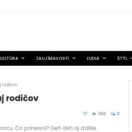
KULTÚRA
ZAUJÍMAVOSTI
ĽUDIA
ŠTÝL
j rodičov
aj rodičov
988
0
oncu. Čo priniesol? Deň detí aj ďalšie