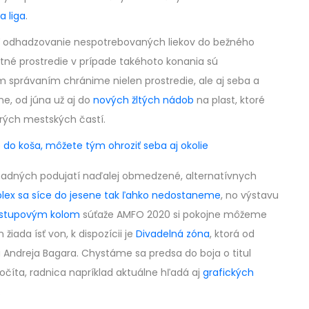
a liga
.
yť odhadzovanie nespotrebovaných liekov do bežného
né prostredie v prípade takéhoto konania sú
 správaním chránime nielen prostredie, ale aj seba a
e, od júna už aj do
nových žltých nádob
na plast, ktoré
erých mestských častí.
 do koša, môžete tým ohroziť seba aj okolie
omadných podujatí naďalej obmedzené, alternatívnych
lex sa síce do jesene tak ľahko nedostaneme
, no výstavu
ostupovým kolom
súťaže AMFO 2020 si pokojne môžeme
žiada ísť von, k dispozícii je
Divadelná zóna
, ktorá od
 Andreja Bagara. Chystáme sa predsa do boja o titul
číta, radnica napríklad aktuálne hľadá aj
grafických
.