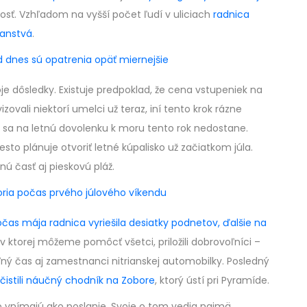
 dosť. Vzhľadom na vyšší počet ľudí v uliciach
radnica
ranstvá
.
Od dnes sú opatrenia opäť miernejšie
dôsledky. Existuje predpoklad, že cena vstupeniek na
izovali niektorí umelci už teraz, iní tento krok rázne
ás sa na letnú dovolenku k moru tento rok nedostane.
o plánuje otvoriť letné kúpalisko už začiatkom júla.
 časť aj pieskovú pláž.
oria počas prvého júlového víkendu
čas mája radnica vyriešila desiatky podnetov, ďalšie na
i, v ktorej môžeme pomôcť všetci, priložili dobrovoľníci –
ľný čas aj zamestnanci nitrianskej automobilky. Posledný
čistili náučný chodník na Zobore
, ktorý ústí pri Pyramíde.
o vnímajú ako poslanie. Svoje o tom vedia najmä