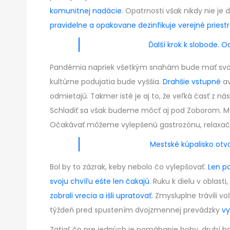
komunitnej nadácie
. Opatrnosti však nikdy nie je
pravidelne a opakovane dezinfikuje verejné priest
Ďalší krok k slobode. 
Pandémia napriek všetkým snahám bude mať svoje 
kultúrne podujatia bude vyššia.
Drahšie vstupné
av
odmietajú. Takmer isté je aj to, že veľká časť z n
Schladiť sa však budeme môcť aj pod Zoborom. Mest
Očakávať môžeme vylepšenú gastrozónu, relaxačnú
Mestské kúpalisko otv
Bol by to zázrak, keby nebolo čo vylepšovať.
Len po
svoju chvíľu ešte len čakajú
. Ruku k dielu v oblast
zobrali vrecia a išli upratovať.
Zmysluplne trávili vo
týždeň pred spustením dvojzmennej prevádzky
vy
Zatiaľ čo pre jedných je pomáhanie hoby, druhí h