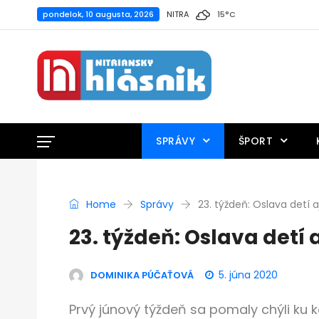
pondelok, 10 augusta, 2026
NITRA
15
°
C
SPRÁVY
ŠPORT
Home
Správy
23. týždeň: Oslava detí a
23. týždeň: Oslava detí 
5. júna 2020
DOMINIKA PÚČAŤOVÁ
Prvý júnový týždeň sa pomaly chýli ku k