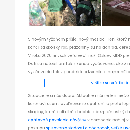
S novým týždňom prišiel nový mesiac. Ten, ktorý 
končí sa školský rok, prázdniny sú na dohľad, čere
V roku 2020 je však veľa vecí inak. Oslavy MDD prebi
Deti sa netešili ani tak z konca vyučovania, ako
vyučovania tak v pondelok odzvonilo a najmenší op
V Nitre sa vrátilo d
Situácie je u nás dobrá. Aktuálne máme len nieč
koronavírusom, uvoľňovanie opatrení je preto lo
skupiny, ktoré boli dlhé obdobie z bezpečnostnýc
opätovné povolenie návštev
v nemocniciach aj v 
postupu
spisovania žiadostí o dôchodok
,
veľké uv