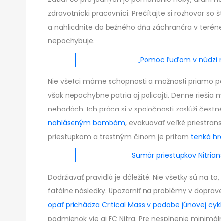
zdravotnícki pracovníci. Prečítajte si rozhovor so
a nahliadnite do bežného dňa záchranára v teréne
nepochybuje.
„Pomoc ľuďom v núdzi 
Nie všetci máme schopnosti a možnosti priamo po
však nepochybne patria aj policajti. Denne riešia
nehodách. Ich práca si v spoločnosti zaslúži čestn
nahláseným bombám
, evakuovať veľké priestran
priestupkom a trestným činom je pritom
tenká hr
Sumár priestupkov Nitrians
Dodržiavať pravidlá je dôležité. Nie všetky sú na 
fatálne následky. Upozorniť na problémy v doprave 
opäť prichádza Critical Mass v podobe júnovej cyk
podmienok vie aj FC Nitra. Pre nesplnenie minimál