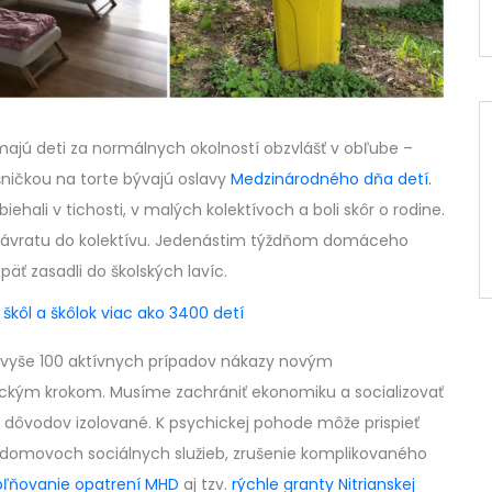
majú deti za normálnych okolností obzvlášť v obľube –
šničkou na torte bývajú oslavy
Medzinárodného dňa detí.
ehali v tichosti, v malých kolektívoch a boli skôr o rodine.
 z návratu do kolektívu. Jedenástim týždňom domáceho
äť zasadli do školských lavíc.
o škôl a škôlok viac ako 3400 detí
o vyše 100 aktívnych prípadov nákazy novým
gickým krokom. Musíme zachrániť ekonomiku a socializovať
h dôvodov izolované. K psychickej pohode môže prispieť
domovoch sociálnych služieb, zrušenie komplikovaného
oľňovanie opatrení MHD
aj tzv.
rýchle granty Nitrianskej