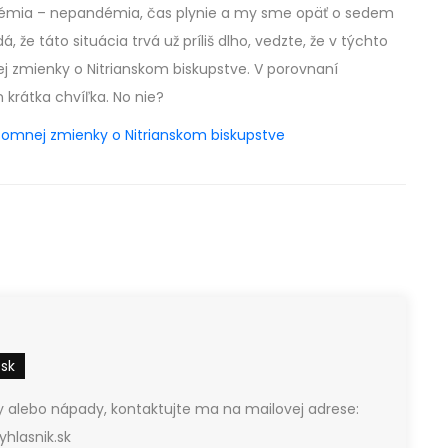
ndémia – nepandémia, čas plynie a my sme opäť o sedem
á, že táto situácia trvá už príliš dlho, vedzte, že v týchto
ej zmienky o Nitrianskom biskupstve. V porovnaní
 krátka chvíľka. No nie?
ísomnej zmienky o Nitrianskom biskupstve
.sk
 alebo nápady, kontaktujte ma na mailovej adrese:
hlasnik.sk