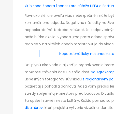
klub spod Zobora licenciu pre súťaže UEFA a Fortun
Rovnako zlé, ale oveľa viac nebezpečné, môže b
komunálneho odpadu. Negatívne následky na život
nepopierateľné. Netreba zabúdať, že zodpovedným
naše blízke okolie. Vyhadzujme preto odpad správn
radnica v najbližších dňoch rozdistribuuje do viac
Nepotrebné lieky nezahadzujte
Dni plynú ako voda a aj keď je organizovanie hr
možností trávenia času je stále dosť.
Na Agrokomp
úspešných fotografov súvisiacu
s regionálnym p
pozrieť aj z pohodlia domova. Ak sa vám predsa len 
stredy spríjemňuje priestory pred budovou Divadla
Európske hlavné mesto kultúry. Každá pomoc sa po
dizajnérov
, ktorí projektu vytvoria vizuálnu identitu