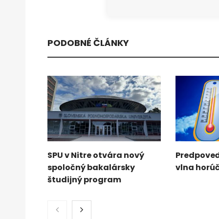
PODOBNÉ ČLÁNKY
SPU v Nitre otvára nový
Predpoveď
spoločný bakalársky
vlna horú
študijný program