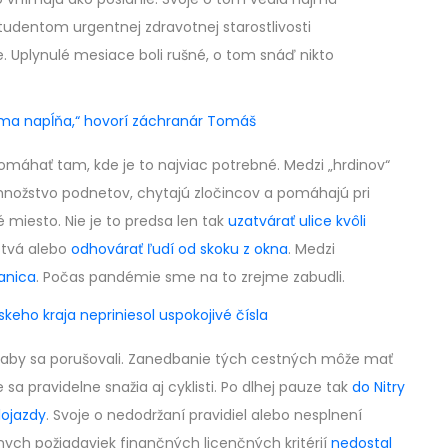
 študentom urgentnej zdravotnej starostlivosti
. Uplynulé mesiace boli rušné, o tom snáď nikto
ma napĺňa,“ hovorí záchranár Tomáš
máhať tam, kde je to najviac potrebné. Medzi „hrdinov“
 množstvo podnetov, chytajú zločincov a pomáhajú pri
é miesto. Nie je to predsa len tak
uzatvárať ulice kvôli
stvá alebo
odhovárať ľudí od skoku z okna
. Medzi
anica
. Počas pandémie sme na to zrejme zabudli.
keho kraja nepriniesol uspokojivé čísla
to, aby sa porušovali. Zanedbanie tých cestných môže mať
sa pravidelne snažia aj cyklisti. Po dlhej pauze tak
do Nitry
lojazdy
. Svoje o nedodržaní pravidiel alebo nesplnení
nych požiadaviek finančných licenčných kritérií
nedostal