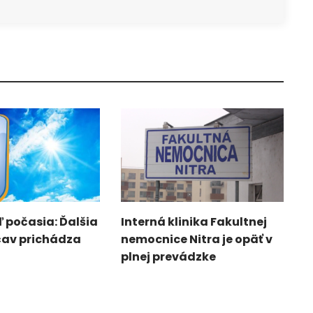
 počasia: Ďalšia
Interná klinika Fakultnej
čav prichádza
nemocnice Nitra je opäť v
plnej prevádzke