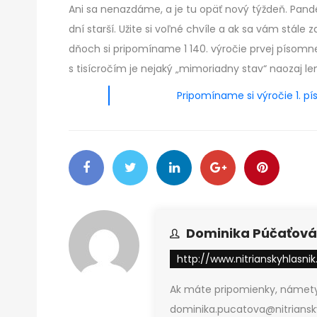
Ani sa nenazdáme, a je tu opäť nový týždeň. Pa
dní starší. Užite si voľné chvíle a ak sa vám stále zd
dňoch si pripomíname 1 140. výročie prvej písomn
s tisícročím je nejaký „mimoriadny stav“ naozaj len
Pripomíname si výročie 1. p
Dominika Púčaťová
http://www.nitrianskyhlasnik
Ak máte pripomienky, námety
dominika.pucatova@nitriansky