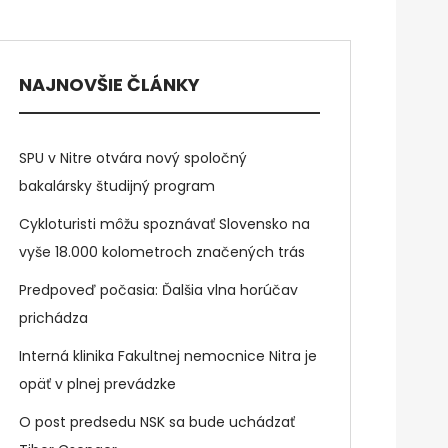
NAJNOVŠIE ČLÁNKY
SPU v Nitre otvára nový spoločný
bakalársky študijný program
Cykloturisti môžu spoznávať Slovensko na
vyše 18.000 kolometroch značených trás
Predpoveď počasia: Ďalšia vlna horúčav
prichádza
Interná klinika Fakultnej nemocnice Nitra je
opäť v plnej prevádzke
O post predsedu NSK sa bude uchádzať