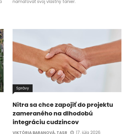
a
namaľovať svoj vlastný tanier.
Správy
Nitra sa chce zapojiť do projektu
zameraného na dlhodobú
integráciu cudzincov
17. júla 2026
VIKTÓRIA BARANOVÁ, TASR