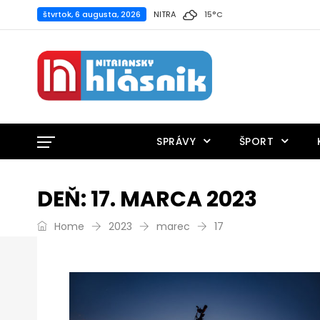
štvrtok, 6 augusta, 2026
NITRA
15
°
C
SPRÁVY
ŠPORT
DEŇ:
17. MARCA 2023
Home
2023
marec
17