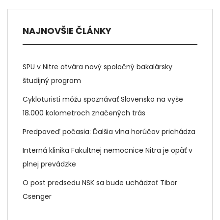
NAJNOVŠIE ČLÁNKY
SPU v Nitre otvára nový spoločný bakalársky
študijný program
Cykloturisti môžu spoznávať Slovensko na vyše
18.000 kolometroch značených trás
Predpoveď počasia: Ďalšia vlna horúčav prichádza
Interná klinika Fakultnej nemocnice Nitra je opäť v
plnej prevádzke
O post predsedu NSK sa bude uchádzať Tibor
Csenger