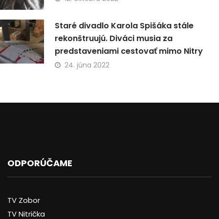
Staré divadlo Karola Spišáka stále
rekonštruujú. Diváci musia za
predstaveniami cestovať mimo Nitry
24. júna 2022
ODPORÚČAME
TV Zobor
TV Nitrička