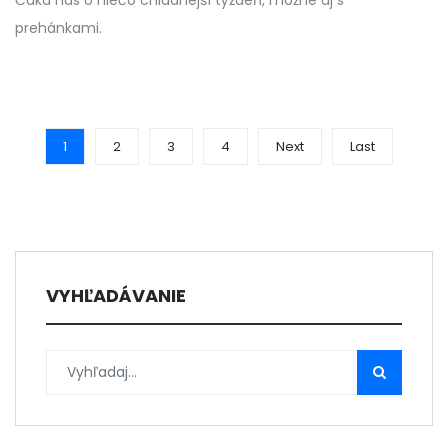
Čaká nás o niečo chladnejší týždeň, možné aj s
prehánkami.
1
2
3
4
Next
Last
VYHĽADÁVANIE