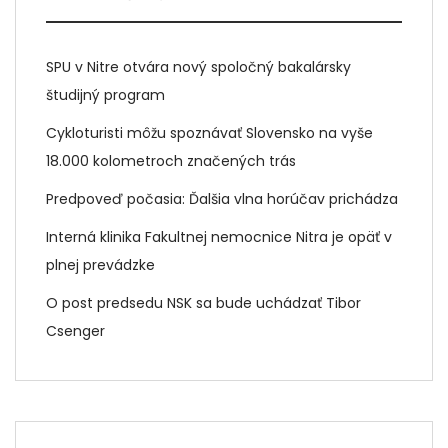
SPU v Nitre otvára nový spoločný bakalársky
študijný program
Cykloturisti môžu spoznávať Slovensko na vyše
18.000 kolometroch značených trás
Predpoveď počasia: Ďalšia vlna horúčav prichádza
Interná klinika Fakultnej nemocnice Nitra je opäť v
plnej prevádzke
O post predsedu NSK sa bude uchádzať Tibor
Csenger