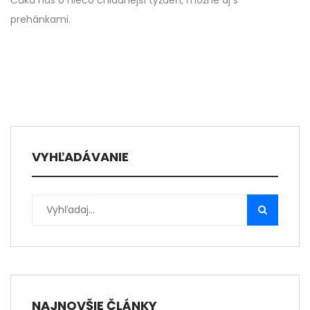
Čaká nás o niečo chladnejší týždeň, možné aj s
prehánkami.
VYHĽADÁVANIE
NAJNOVŠIE ČLÁNKY