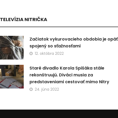
TELEVÍZIA NITRIČKA
Začiatok vykurovacieho obdobia je opäť
spojený so sťažnosťami
12. októbra 2022
Staré divadlo Karola Spišáka stále
rekonštruujú. Diváci musia za
predstaveniami cestovať mimo Nitry
24. júna 2022