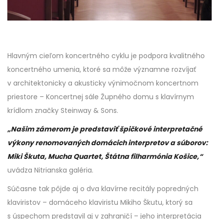
Hlavným cieľom koncertného cyklu je podpora kvalitného
koncertného umenia, ktoré sa môže významne rozvíjať
v architektonicky a akusticky výnimočnom koncertnom
priestore – Koncertnej sále Župného domu s klavírnym
krídlom značky Steinway & Sons.
„Našim zámerom je predstaviť špičkové interpretačné
výkony renomovaných domácich interpretov a súborov:
Miki Škuta, Mucha Quartet, Štátna filharmónia Košice,“
uvádza Nitrianska galéria.
Súčasne tak pôjde aj o dva klavírne recitály popredných
klaviristov – domáceho klaviristu Mikiho Škutu, ktorý sa
s úspechom predstavil aj v zahraničí – jeho interpretácia