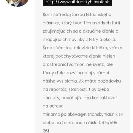
http://www.nitrianskyhlasnik.sk
Som šéfredaktorkou Nitrianskeho
hlásnika, ktorý tvorí tím mladých ľudí
zaujímajúcich sa o aktuálne dianie a
mapujúcich novinky z Nitry a okolia.
Sme súčasťou televízie Nitrička, vďaka
ktorej podchytávame dianie nielen
prostredníctvom online sveta, ale
témy ďalej rozvíjame aj v rámci
nášho vysielania. Ak máte požiadavku
na reportáž, sťažnosti, tipy alebo
námety, neváhajte ma kontaktovať
na adrese
miriama.polakova@nitrianskyhlasnik.sk
alebo na telefónnom čísle 0915/595
261