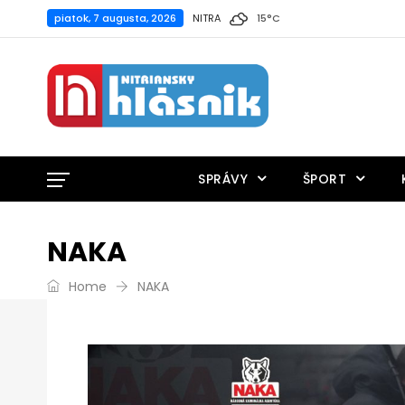
piatok, 7 augusta, 2026
NITRA
15
°
C
SPRÁVY
ŠPORT
NAKA
Home
NAKA