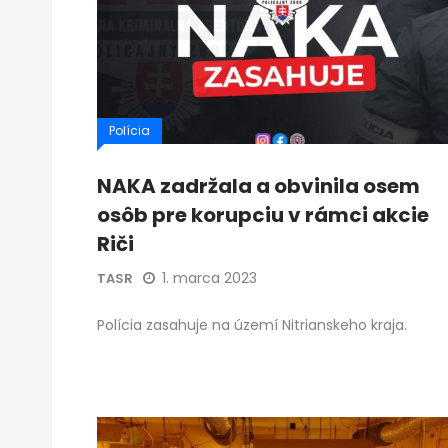
Polícia
NAKA zadržala a obvinila osem
osôb pre korupciu v rámci akcie
Riči
1. marca 2023
TASR
Polícia zasahuje na území Nitrianskeho kraja.