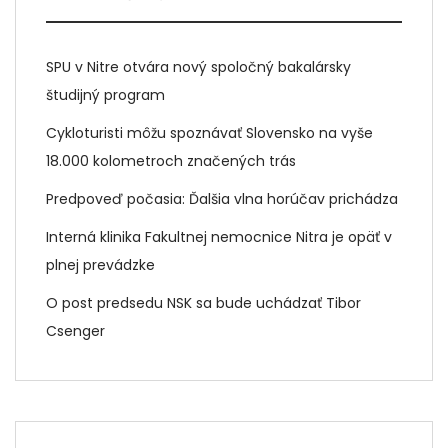
SPU v Nitre otvára nový spoločný bakalársky
študijný program
Cykloturisti môžu spoznávať Slovensko na vyše
18.000 kolometroch značených trás
Predpoveď počasia: Ďalšia vlna horúčav prichádza
Interná klinika Fakultnej nemocnice Nitra je opäť v
plnej prevádzke
O post predsedu NSK sa bude uchádzať Tibor
Csenger