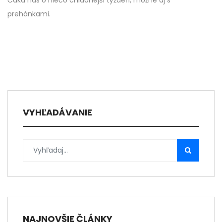
Čaká nás o niečo chladnejší týždeň, možné aj s
prehánkami.
VYHĽADÁVANIE
NAJNOVŠIE ČLÁNKY