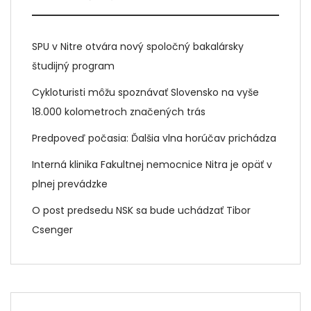
SPU v Nitre otvára nový spoločný bakalársky
študijný program
Cykloturisti môžu spoznávať Slovensko na vyše
18.000 kolometroch značených trás
Predpoveď počasia: Ďalšia vlna horúčav prichádza
Interná klinika Fakultnej nemocnice Nitra je opäť v
plnej prevádzke
O post predsedu NSK sa bude uchádzať Tibor
Csenger