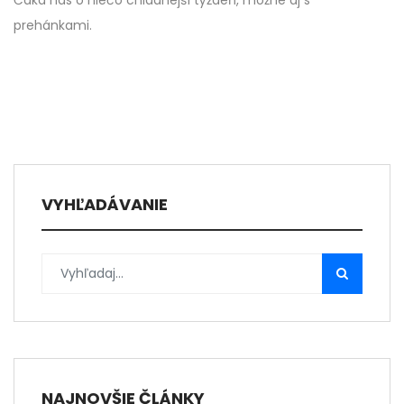
Čaká nás o niečo chladnejší týždeň, možné aj s
prehánkami.
VYHĽADÁVANIE
NAJNOVŠIE ČLÁNKY