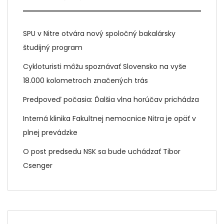
SPU v Nitre otvára nový spoločný bakalársky
študijný program
Cykloturisti môžu spoznávať Slovensko na vyše
18.000 kolometroch značených trás
Predpoveď počasia: Ďalšia vlna horúčav prichádza
Interná klinika Fakultnej nemocnice Nitra je opäť v
plnej prevádzke
O post predsedu NSK sa bude uchádzať Tibor
Csenger