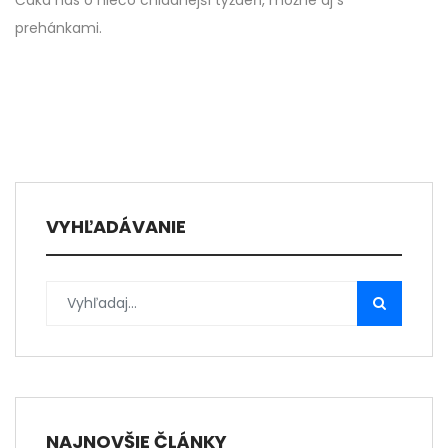
Čaká nás o niečo chladnejší týždeň, možné aj s
prehánkami.
VYHĽADÁVANIE
NAJNOVŠIE ČLÁNKY