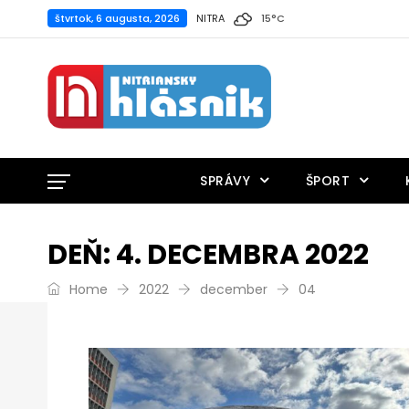
štvrtok, 6 augusta, 2026
NITRA
15
°
C
SPRÁVY
ŠPORT
DEŇ:
4. DECEMBRA 2022
Home
2022
december
04