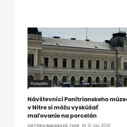
Podujatia
Návštevníci Ponitrianskeho múze
v Nitre si môžu vyskúšať
maľovanie na porcelán
21. júla 2026
VIKTÓRIA BARANOVÁ, TASR