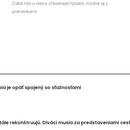
Čaká nás o niečo chladnejší týždeň, možné aj s
prehánkami.
a je opäť spojený so sťažnosťami
tále rekonštruujú. Diváci musia za predstaveniami ces