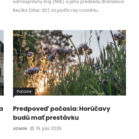
samosprávny kraj (NSK) a jeho predsedu Branislava
Becíka (Hlas-SD) za podľa nej rozsiahlu…
Počasie
a
Predpoveď počasia: Horúčavy
budú mať prestávku
19. júla 2026
ADMIN