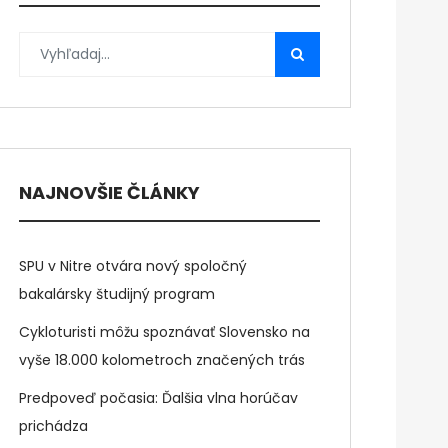
NAJNOVŠIE ČLÁNKY
SPU v Nitre otvára nový spoločný
bakalársky študijný program
Cykloturisti môžu spoznávať Slovensko na
vyše 18.000 kolometroch značených trás
Predpoveď počasia: Ďalšia vlna horúčav
prichádza