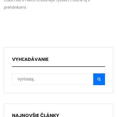
Čaká nás o niečo chladnejší týždeň, možné aj s
prehánkami.
VYHĽADÁVANIE
NAJNOVŠIE ČLÁNKY