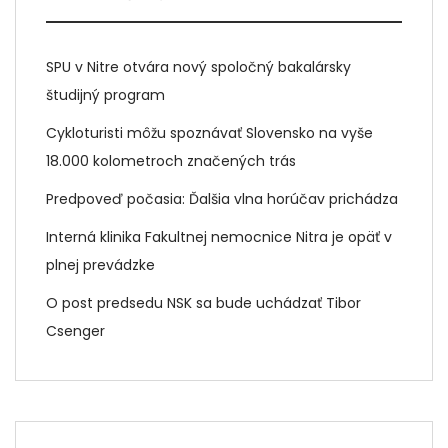
SPU v Nitre otvára nový spoločný bakalársky
študijný program
Cykloturisti môžu spoznávať Slovensko na vyše
18.000 kolometroch značených trás
Predpoveď počasia: Ďalšia vlna horúčav prichádza
Interná klinika Fakultnej nemocnice Nitra je opäť v
plnej prevádzke
O post predsedu NSK sa bude uchádzať Tibor
Csenger