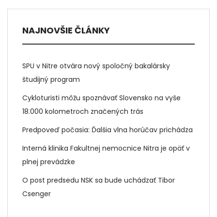
NAJNOVŠIE ČLÁNKY
SPU v Nitre otvára nový spoločný bakalársky
študijný program
Cykloturisti môžu spoznávať Slovensko na vyše
18.000 kolometroch značených trás
Predpoveď počasia: Ďalšia vlna horúčav prichádza
Interná klinika Fakultnej nemocnice Nitra je opäť v
plnej prevádzke
O post predsedu NSK sa bude uchádzať Tibor
Csenger