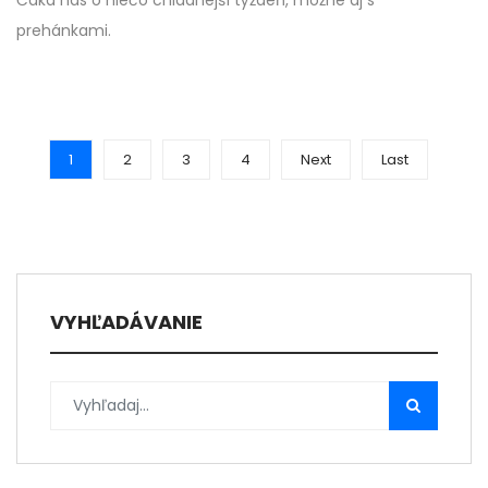
Čaká nás o niečo chladnejší týždeň, možné aj s
prehánkami.
1
2
3
4
Next
Last
VYHĽADÁVANIE