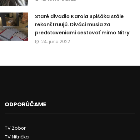
Staré divadlo Karola Spišáka stále
rekonštruujú. Diváci musia za
predstaveniami cestovať mimo Nitry
24. júna 2022
ODPORÚČAME
TV Zobor
TV Nitrička