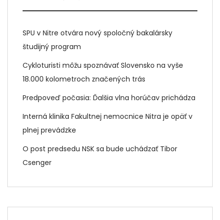
SPU v Nitre otvára nový spoločný bakalársky
študijný program
Cykloturisti môžu spoznávať Slovensko na vyše
18.000 kolometroch značených trás
Predpoveď počasia: Ďalšia vlna horúčav prichádza
Interná klinika Fakultnej nemocnice Nitra je opäť v
plnej prevádzke
O post predsedu NSK sa bude uchádzať Tibor
Csenger