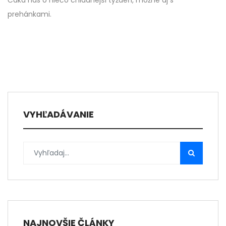
Čaká nás o niečo chladnejší týždeň, možné aj s
prehánkami.
VYHĽADÁVANIE
NAJNOVŠIE ČLÁNKY