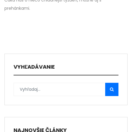
Čaká nás o niečo chladnejší týždeň, možné aj s
prehánkami.
VYHĽADÁVANIE
NAJNOVŠIE ČLÁNKY