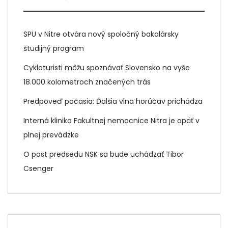
SPU v Nitre otvára nový spoločný bakalársky
študijný program
Cykloturisti môžu spoznávať Slovensko na vyše
18.000 kolometroch značených trás
Predpoveď počasia: Ďalšia vlna horúčav prichádza
Interná klinika Fakultnej nemocnice Nitra je opäť v
plnej prevádzke
O post predsedu NSK sa bude uchádzať Tibor
Csenger