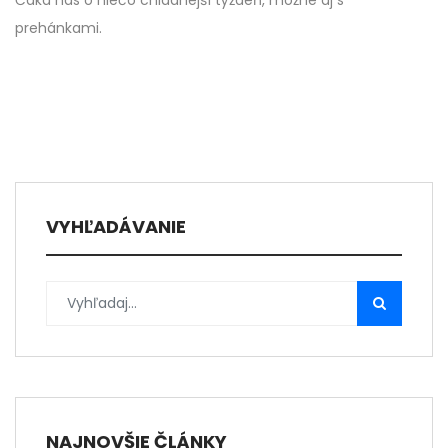
Čaká nás o niečo chladnejší týždeň, možné aj s
prehánkami.
VYHĽADÁVANIE
NAJNOVŠIE ČLÁNKY