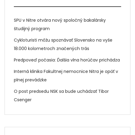
SPU v Nitre otvára nový spoločný bakalársky
študijný program
Cykloturisti môžu spoznávať Slovensko na vyše
18.000 kolometroch značených trás
Predpoveď počasia: Ďalšia vlna horúčav prichádza
Interná klinika Fakultnej nemocnice Nitra je opäť v
plnej prevádzke
O post predsedu NSK sa bude uchádzať Tibor
Csenger