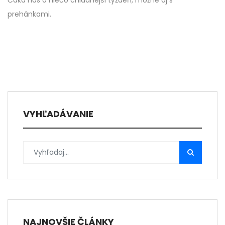
Čaká nás o niečo chladnejší týždeň, možné aj s
prehánkami.
VYHĽADÁVANIE
NAJNOVŠIE ČLÁNKY