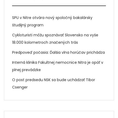
SPU v Nitre otvára nový spoločný bakalársky
študijný program
Cykloturisti môžu spoznávať Slovensko na vyše
18.000 kolometroch značených trás
Predpoveď počasia: Ďalšia vlna horúčav prichádza
Interná klinika Fakultnej nemocnice Nitra je opäť v
plnej prevádzke
O post predsedu NSK sa bude uchádzať Tibor
Csenger