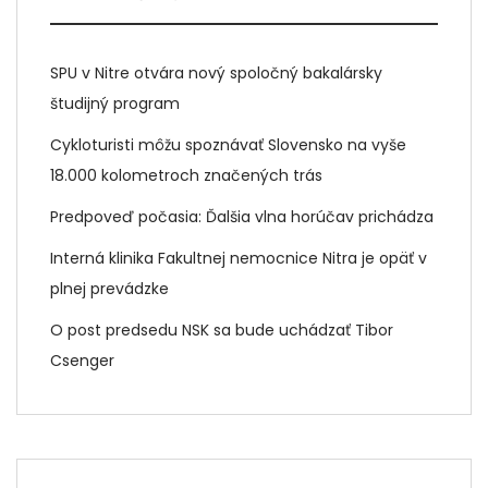
SPU v Nitre otvára nový spoločný bakalársky
študijný program
Cykloturisti môžu spoznávať Slovensko na vyše
18.000 kolometroch značených trás
Predpoveď počasia: Ďalšia vlna horúčav prichádza
Interná klinika Fakultnej nemocnice Nitra je opäť v
plnej prevádzke
O post predsedu NSK sa bude uchádzať Tibor
Csenger