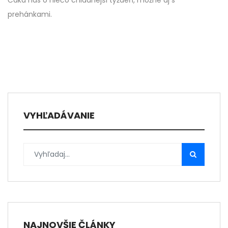
Čaká nás o niečo chladnejší týždeň, možné aj s
prehánkami.
VYHĽADÁVANIE
NAJNOVŠIE ČLÁNKY