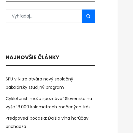
NAJNOVŠIE ČLÁNKY
SPU v Nitre otvára nový spoločný
bakalársky študijný program
Cykloturisti môžu spoznávať Slovensko na
vyše 18.000 kolometroch značených trás
Predpoveď počasia: Ďalšia vlna horúčav
prichádza