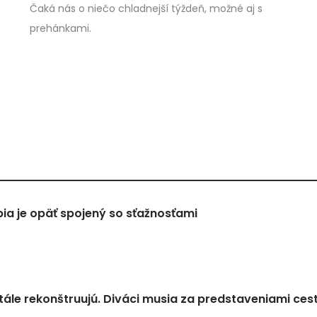
Čaká nás o niečo chladnejší týždeň, možné aj s
prehánkami.
a je opäť spojený so sťažnosťami
tále rekonštruujú. Diváci musia za predstaveniami ces