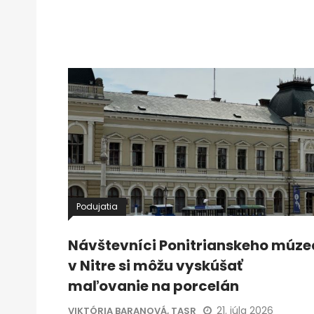
Podujatia
Návštevníci Ponitrianskeho múze
v Nitre si môžu vyskúšať
maľovanie na porcelán
21. júla 2026
VIKTÓRIA BARANOVÁ, TASR