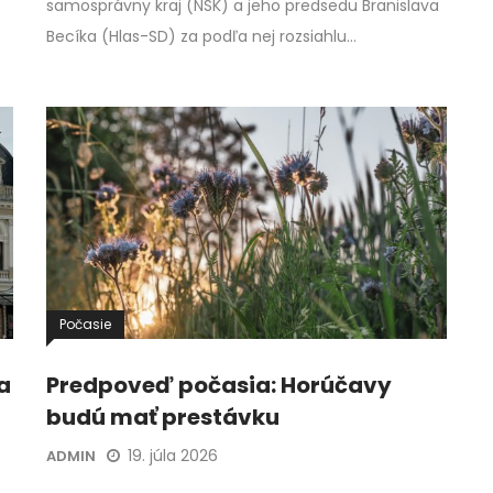
samosprávny kraj (NSK) a jeho predsedu Branislava
Becíka (Hlas-SD) za podľa nej rozsiahlu…
Počasie
a
Predpoveď počasia: Horúčavy
budú mať prestávku
19. júla 2026
ADMIN