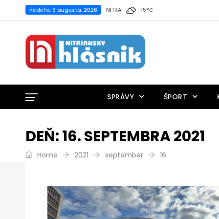
nedeľa, 9 augusta, 2026
NITRA
15
°
C
SPRÁVY
ŠPORT
DEŇ:
16. SEPTEMBRA 2021
Home
2021
september
16