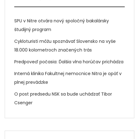
SPU v Nitre otvára nový spoločný bakalársky
študijný program
Cykloturisti môžu spoznávať Slovensko na vyše
18.000 kolometroch značených trás
Predpoveď počasia: Ďalšia vlna horúčav prichádza
Interná klinika Fakultnej nemocnice Nitra je opäť v
plnej prevádzke
O post predsedu NSK sa bude uchádzať Tibor
Csenger