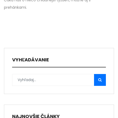
Čaká nás o niečo chladnejší týždeň, možné aj s
prehánkami.
VYHĽADÁVANIE
NAJNOVŠIE ČLÁNKY