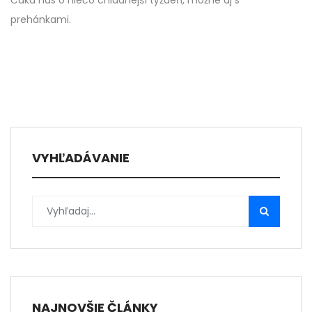
Čaká nás o niečo chladnejší týždeň, možné aj s
prehánkami.
VYHĽADÁVANIE
NAJNOVŠIE ČLÁNKY