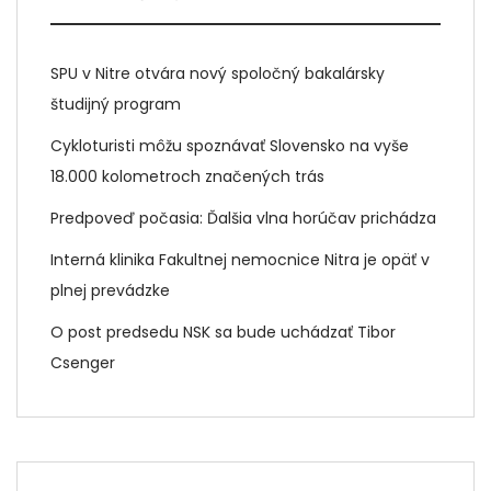
SPU v Nitre otvára nový spoločný bakalársky
študijný program
Cykloturisti môžu spoznávať Slovensko na vyše
18.000 kolometroch značených trás
Predpoveď počasia: Ďalšia vlna horúčav prichádza
Interná klinika Fakultnej nemocnice Nitra je opäť v
plnej prevádzke
O post predsedu NSK sa bude uchádzať Tibor
Csenger