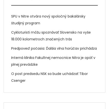
SPU v Nitre otvára nový spoločný bakalársky
študijný program
Cykloturisti môžu spoznávať Slovensko na vyše
18.000 kolometroch značených trás
Predpoveď počasia: Ďalšia vlna horúčav prichádza
Interná klinika Fakultnej nemocnice Nitra je opäť v
plnej prevádzke
O post predsedu NSK sa bude uchádzať Tibor
Csenger