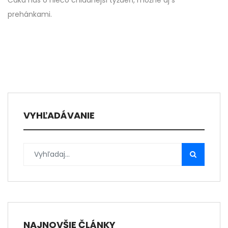
Čaká nás o niečo chladnejší týždeň, možné aj s
prehánkami.
VYHĽADÁVANIE
NAJNOVŠIE ČLÁNKY