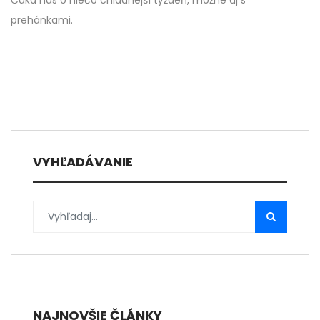
Čaká nás o niečo chladnejší týždeň, možné aj s
prehánkami.
VYHĽADÁVANIE
NAJNOVŠIE ČLÁNKY