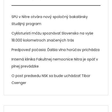
SPU v Nitre otvára nový spoločný bakalársky
študijný program
Cykloturisti môžu spoznávať Slovensko na vyše
18.000 kolometroch značených trás
Predpoveď počasia: Ďalšia vlna horúčav prichádza
Interná klinika Fakultnej nemocnice Nitra je opäť v
plnej prevádzke
O post predsedu NSK sa bude uchádzať Tibor
Csenger