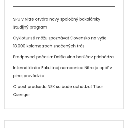
SPU v Nitre otvára nový spoločný bakalársky
študijný program
Cykloturisti môžu spoznávať Slovensko na vyše
18.000 kolometroch značených trás
Predpoveď počasia: Ďalšia vlna horúčav prichádza
Interná klinika Fakultnej nemocnice Nitra je opäť v
plnej prevádzke
O post predsedu NSK sa bude uchádzať Tibor
Csenger