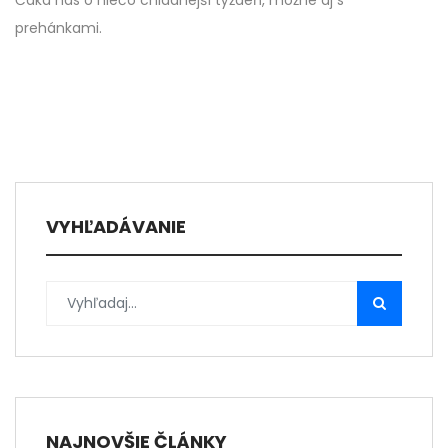
Čaká nás o niečo chladnejší týždeň, možné aj s
prehánkami.
VYHĽADÁVANIE
NAJNOVŠIE ČLÁNKY