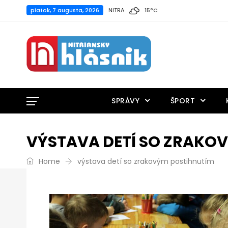
piatok, 7 augusta, 2026
NITRA
15
°
C
SPRÁVY
ŠPORT
VÝSTAVA DETÍ SO ZRAKO
Home
výstava detí so zrakovým postihnutím