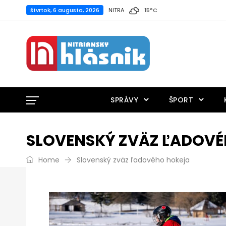
štvrtok, 6 augusta, 2026
NITRA
15
°
C
SPRÁVY
ŠPORT
SLOVENSKÝ ZVÄZ ĽADOV
Home
Slovenský zväz ľadového hokeja