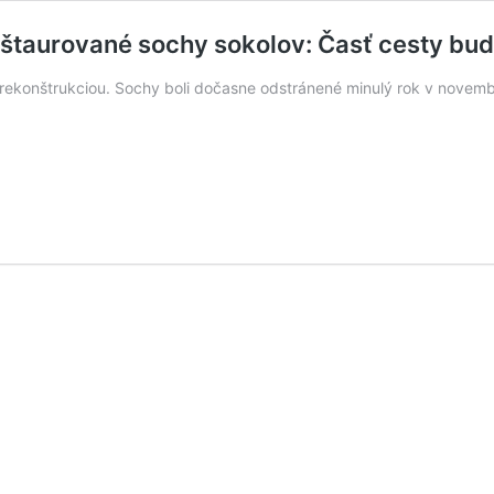
eštaurované sochy sokolov: Časť cesty bu
ekonštrukciou. Sochy boli dočasne odstránené minulý rok v novemb